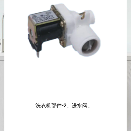
衣机部件-2。进水阀。
洗衣