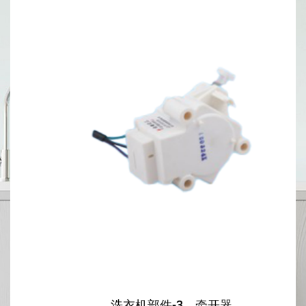
洗衣机部件-3。牵开器