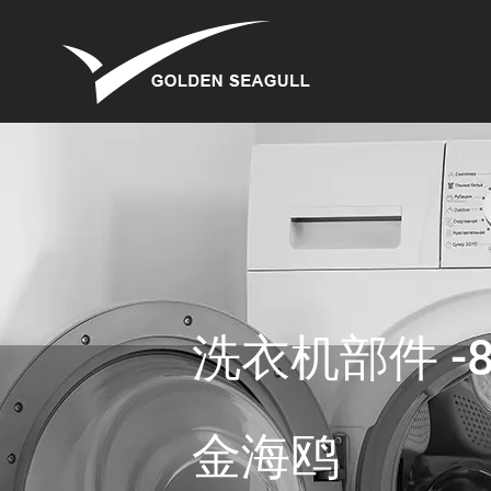
洗衣机部件 -8
金海鸥